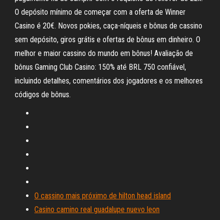
O depósito mínimo de começar com a oferta de Winner
Casino é 20€. Novos pokies, caça-níqueis e bônus de cassino
sem depósito, giros grátis e ofertas de bônus em dinheiro. O
melhor e maior cassino do mundo em bônus! Avaliação de
bônus Gaming Club Casino: 150% até BRL 750 confiável,
incluindo detalhes, comentários dos jogadores e os melhores
códigos de bônus.
O cassino mais próximo de hilton head island
Casino camino real guadalupe nuevo leon