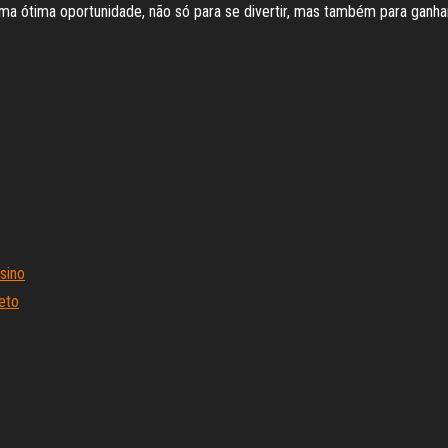
 uma ótima oportunidade, não só para se divertir, mas também para ganh
sino
eto