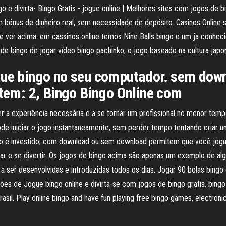
e divirta- Bingo Gratis - jogue online | Melhores sites com jogos de b
 com bónus de dinheiro real, sem necessidade de depósito. Casinos Onlin
de ver acima. em cassinos online temos Nine Balls bingo e um ja conhec
de bingo de jogar vídeo bingo pachinko, o jogo baseado na cultura japon
gue bingo no seu computador. sem dow
Ontem: 2, Bingo Bingo Online com
r a experiência necessária e a se tornar um profissional no menor tempo
de iniciar o jogo instantaneamente, sem perder tempo tentando criar u
eiro é investido, com download ou sem download permitem que você jogu
gar e se divertir. Os jogos de bingo acima são apenas um exemplo de al
 ser desenvolvidas e introduzidas todos os dias. Jogar 90 bolas bingo gr
tões de Jogue bingo online e divirta-se com jogos de bingo gratis, bing
asil. Play online bingo and have fun playing free bingo games, electron