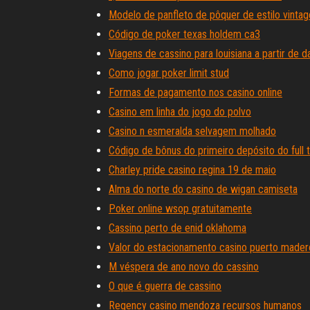
Modelo de panfleto de pôquer de estilo vintag
Código de poker texas holdem ca3
Viagens de cassino para louisiana a partir de da
Como jogar poker limit stud
Formas de pagamento nos casino online
Casino em linha do jogo do polvo
Casino n esmeralda selvagem molhado
Código de bônus do primeiro depósito do full t
Charley pride casino regina 19 de maio
Alma do norte do casino de wigan camiseta
Poker online wsop gratuitamente
Cassino perto de enid oklahoma
Valor do estacionamento casino puerto mader
M véspera de ano novo do cassino
O que é guerra de cassino
Regency casino mendoza recursos humanos