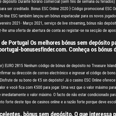
e depósito Durante horário comercial (sem fins de semana ou feriados)
s para ser creditado. Bonus ESC Online 2020 } Código promocional ESC O
 On-line ESC também lançou um bônus espetacular para os novos joga
vereiro 2021- Março 2021, serviço de live streaming, bónus não depósit
he uma oferta de abertura de conta ao registar-se na secção de aposta
 de Portugal Os melhores bónus sem depósito pa
portugal-bonusesfinder.com. Conheça os bónus de
ror) EURO 2815 Nenhum código de bônus de depósito no Treasure Island 
firmar su dirección de correo electrónico e ingresar el código de bono
 ¡Disfrute de su bono de €5 sin depósito! Já o casino ESC Online ofere
valor e você fica com €500 para jogar. Uma vez que o valor máximo par
ge imediatamente o valor máximo. O facto de não estar condicionado pa
o forte deste tipo de casinos online e a razão forte porque deve escol
celentes, bônus sem depósito. O que interessa p