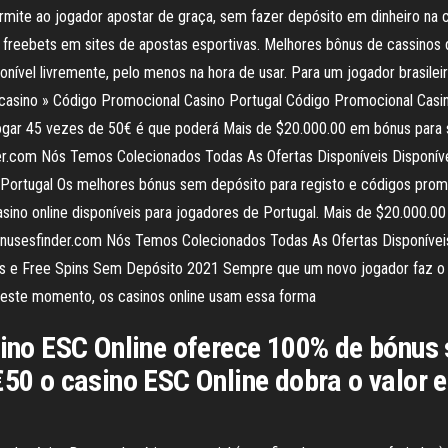
mite ao jogador apostar de graça, sem fazer depósito em dinheiro na c
s ou freebets em sites de apostas esportivas. Melhores bônus de cassino
isponível livremente, pelo menos na hora de usar. Para um jogador brasilei
 casino » Código Promocional Casino Portugal Código Promocional Casi
ogar 45 vezes de 50€ é que poderá Mais de $20.000.00 em bónus para s
r.com Nós Temos Colecionados Todas As Ofertas Disponíveis Disponívei
ortugal Os melhores bónus sem depósito para registo e códigos promo
ino online disponíveis para jogadores de Portugal. Mais de $20.000.00
nusesfinder.com Nós Temos Colecionados Todas As Ofertas Disponíveis
s e Free Spins Sem Depósito 2021 Sempre que um novo jogador faz o r
Neste momento, os casinos online usam essa forma
sino ESC Online oferece 100% de bónus 
€50 o casino ESC Online dobra o valor 