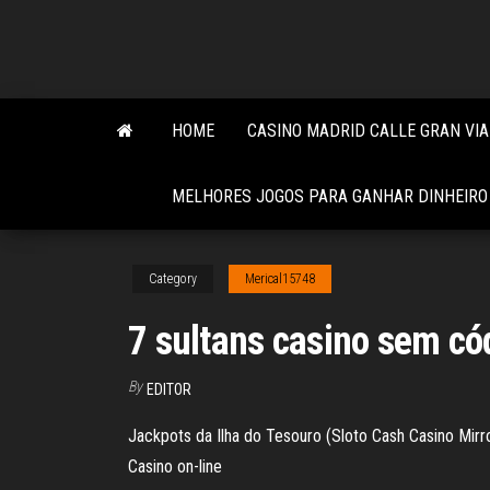
Skip
to
the
content
HOME
CASINO MADRID CALLE GRAN VIA
MELHORES JOGOS PARA GANHAR DINHEIRO
Category
Merical15748
7 sultans casino sem có
By
EDITOR
Jackpots da Ilha do Tesouro (Sloto Cash Casino Mir
Casino on-line