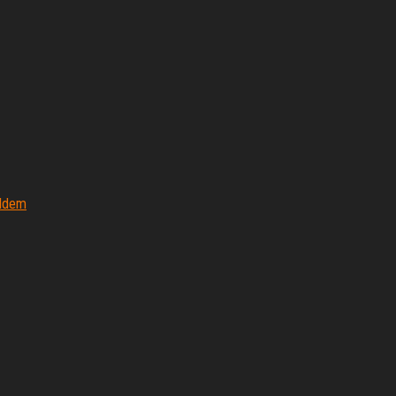
oldem