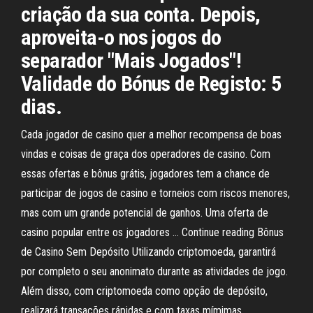
criação da sua conta. Depois,
aproveita-o nos jogos do
separador "Mais Jogados"!
Validade do Bónus de Registo: 5
dias.
Cada jogador de casino quer a melhor recompensa de boas
vindas e coisas de graça dos operadores de casino. Com
essas ofertas e bônus grátis, jogadores tem a chance de
participar de jogos de casino e torneios com riscos menores,
mas com um grande potencial de ganhos. Uma oferta de
casino popular entre os jogadores … Continue reading Bônus
de Casino Sem Depósito Utilizando criptomoeda, garantirá
por completo o seu anonimato durante as atividades de jogo.
Além disso, com criptomoeda como opção de depósito,
realizará transações rápidas e com taxas mímimas.