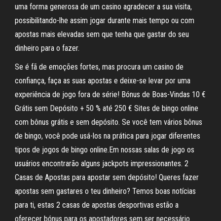
uma forma generosa de um casino agradecer a sua visita,
possibilitando-lhe assim jogar durante mais tempo ou com
apostas mais elevadas sem que tenha que gastar do seu
dinheiro para o fazer.
Se é fã de emoções fortes, mas procura um casino de
confiança, faça as suas apostas e deixe-se levar por uma
experiência de jogo fora de série! Bónus de Boas-Vindas 10 €
Grátis sem Depósito + 50 % até 250 € Sites de bingo online
com bônus grátis e sem depósito. Se você tem vários bônus
de bingo, você pode usá-los na prática para jogar diferentes
tipos de jogos de bingo online.Em nossas salas de jogo os
usuários encontrarão alguns jackpots impressionantes. 2
Casas de Apostas para apostar sem depósito! Queres fazer
apostas sem gastares o teu dinheiro? Temos boas notícias
para ti, estas 2 casas de apostas desportivas estão a
oferecer bónus para os apostadores sem ser necessário