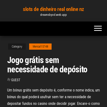
Skip
slots de dinheiro real online nz
to
dreamsbyod.web.app
the
content
Category
Merical15748
Jogo grátis sem
necessidade de depósito
By
GUEST
Um bónus grátis sem depósito é, conforme o nome indica, um
bónus do qual poderá usufruir sem ter a necessidade de
depositar fundos no casino onde decidir jogar. Encare-o como