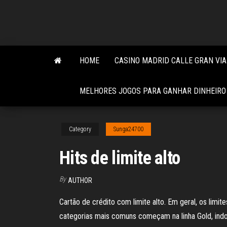
Skip
to
the
content
HOME
CASINO MADRID CALLE GRAN VIA
MELHORES JOGOS PARA GANHAR DINHEIRO
Category
Sunga24700
Hits de limite alto
By
AUTHOR
Cartão de crédito com limite alto. Em geral, os limi
categorias mais comuns começam na linha Gold, indo p