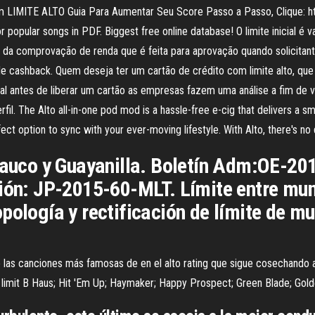
LIMITE ALTO Guia Para Aumentar Seu Score Passo a Passo, Clique: http
popular songs in PDF. Biggest free online database! O limite inicial é v
ise da comprovação de renda que é feita para aprovação quando solicita
 de cashback. Quem deseja ter um cartão de crédito com limite alto, q
inal antes de liberar um cartão as empresas fazem uma análise a fim de v
il. The Alto all-in-one pod mod is a hassle-free e-cig that delivers a
fect option to sync with your ever-moving lifestyle. With Alto, there's n
 Yauco y Guayanilla. Boletín Adm:OE-20
ción: JP-2015-60-MLT. Límite entre mu
pología y rectificación de límite de mun
e las canciones más famosas de en el alto rating que sigue cosechand
h limit B Haus; Hit 'Em Up; Haymaker; Happy Prospect; Green Blade; Go