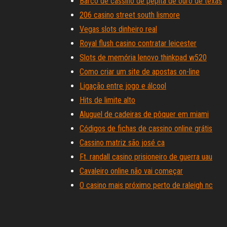
Barco de cassino de pepita de ouro de texas
206 casino street south lismore
Vegas slots dinheiro real
Royal flush casino contratar leicester
Slots de memória lenovo thinkpad w520
Como criar um site de apostas on-line
Ligação entre jogo e álcool
Hits de limite alto
Aluguel de cadeiras de pôquer em miami
Códigos de fichas de cassino online grátis
Cassino matriz são josé ca
Ft. randall casino prisioneiro de guerra uau
Cavaleiro online não vai começar
O casino mais próximo perto de raleigh nc
5703 blackjack rd ramo florido ga