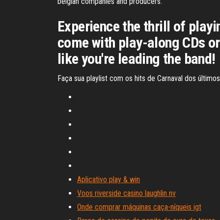
belgian companies and producers.
Experience the thrill of pla
come with play-along CDs or 
like you're leading the band!
Faça sua playlist com os hits de Carnaval dos último
Aplicativo play & win
Voos riverside casino laughlin nv
Onde comprar máquinas caça-níqueis igt