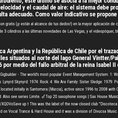
 turbulento, este último se asocia a la mejor cond
 velocidad y el caudal de aire: el sistema debe pr
sulta adecuado. Como valor indicativo se propone
on gratis (¡y están al alcance de tus dedos!) en la mayor aplicación de 
de 3 cilindros a las últimas novedades de Las Vegas, y el videopóquer, 
ca Argentina y la República de Chile por el trazad
les situados al norte del lago General Vintter/Pa
por medio del fallo arbitral de la reina Isabel II
 Gigbuilder - The world's most popular Event Management System. 1: Won
 Lynyrd Skynyrd: 1974: Rock: 4: We Are Family: Sister Sledge: 1979: Po
ocated initially in Santomera (Murcia), active since 1996 to 2008 with
ed. Also see series Limite. 🎷Top 20 saxophone songs | Sax House Mus
/XQOVoSave up t This was the label of the now closed club "Discoteca Li
 on Vocal Trance & Hard House and it was a division of Divucsa Music. 