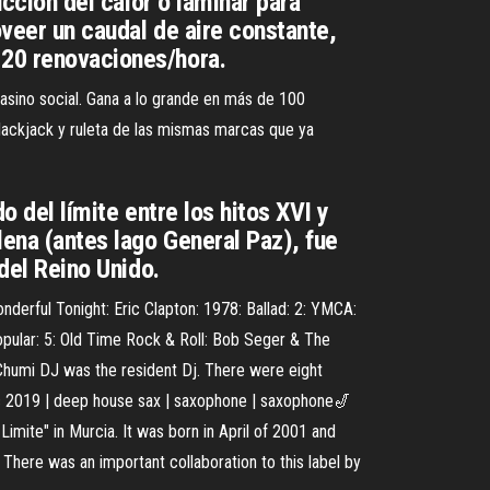
ucción del calor o laminar para
oveer un caudal de aire constante,
 20 renovaciones/hora.
casino social. Gana a lo grande en más de 100
blackjack y ruleta de las mismas marcas que ya
o del límite entre los hitos XVI y
lena (antes lago General Paz), fue
 del Reino Unido.
derful Tonight: Eric Clapton: 1978: Ballad: 2: YMCA:
pular: 5: Old Time Rock & Roll: Bob Seger & The
 Chumi DJ was the resident Dj. There were eight
ic 2019 | deep house sax | saxophone | saxophone🎷
mite" in Murcia. It was born in April of 2001 and
There was an important collaboration to this label by