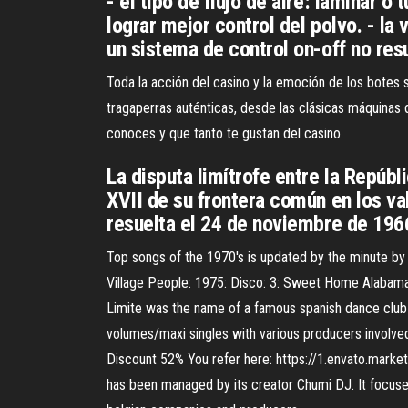
- el tipo de flujo de aire: laminar o
lograr mejor control del polvo. - la
un sistema de control on-off no re
Toda la acción del casino y la emoción de los botes s
tragaperras auténticas, desde las clásicas máquinas 
conoces y que tanto te gustan del casino.
La disputa limítrofe entre la Repúbli
XVII de su frontera común en los val
resuelta el 24 de noviembre de 1966 
Top songs of the 1970's is updated by the minute by
Village People: 1975: Disco: 3: Sweet Home Alabama:
Limite was the name of a famous spanish dance club l
volumes/maxi singles with various producers involv
Discount 52% You refer here: https://1.envato.market
has been managed by its creator Chumi DJ. It focused