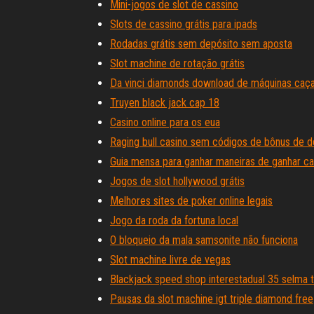
Mini-jogos de slot de cassino
Slots de cassino grátis para ipads
Rodadas grátis sem depósito sem aposta
Slot machine de rotação grátis
Da vinci diamonds download de máquinas caça
Truyen black jack cap 18
Casino online para os eua
Raging bull casino sem códigos de bônus de 
Guia mensa para ganhar maneiras de ganhar ca
Jogos de slot hollywood grátis
Melhores sites de poker online legais
Jogo da roda da fortuna local
O bloqueio da mala samsonite não funciona
Slot machine livre de vegas
Blackjack speed shop interestadual 35 selma 
Pausas da slot machine igt triple diamond free