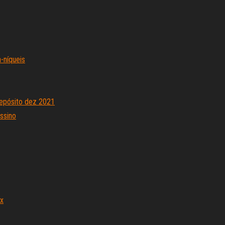
-níqueis
depósito dez 2021
ssino
tx