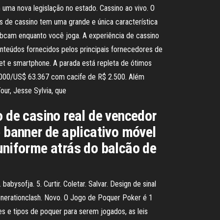
uma nova legislação no estado. Cassino ao vivo. O
os de cassino tem uma grande e única característica
ebcam enquanto você joga. A experiência de cassino
nteúdos fornecidos pelos principais fornecedores de
let e smartphone. A parada está repleta de ótimos
.000/US$ 63.367 com cacife de R$ 2.500. Além
ur, Jesse Sylvia, que
o de casino real de vencedor
e banner de aplicativo móvel
uniforme atrás do balcão de
babysofja. 5. Curtir. Coletar. Salvar. Design de sinal
 generationclash. Novo. O Jogo de Poquer Poker é 1
es e tipos de poquer para serem jogados, as leis